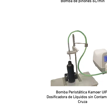
Vista rápida
Bomba de piñones 6L/min
Vista rápida
Bomba Peristáltica Kamoer UIP
Dosificadora de Líquidos sin Contam
Cruza