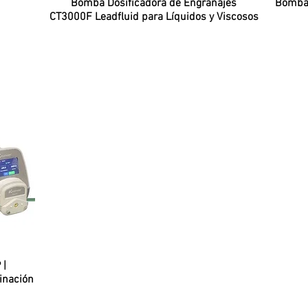
Vista rápida
Bomba Dosificadora de Engranajes
Bomba 
CT3000F Leadfluid para Líquidos y Viscosos
 |
inación