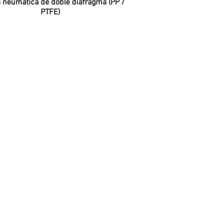
Vista rápida
neumática de doble diafragma (PP /
PTFE)