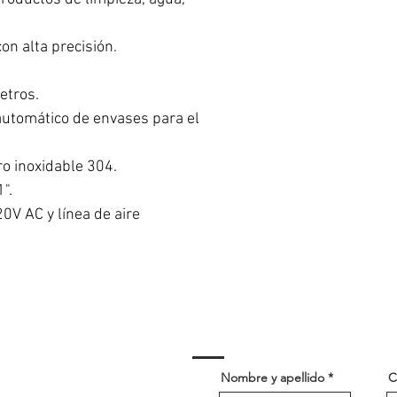
con alta precisión.
etros.
automático de envases para el
ro inoxidable 304.
".
0V AC y línea de aire
Nombre y apellido
C